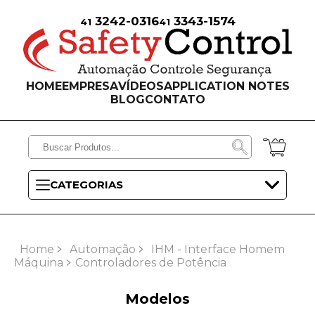
3242-0316
3343-1574
41
41
HOME
EMPRESA
VÍDEOS
APPLICATION NOTES
BLOG
CONTATO
CATEGORIAS
Home
Automação
IHM - Interface Homem
Máquina
Controladores de Potência
Modelos