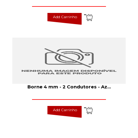
Add Carrinho
Borne 4 mm - 2 Condutores - Az
...
Add Carrinho