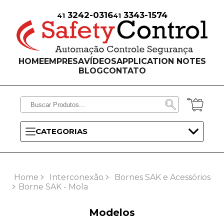
3242-0316
3343-1574
41
41
HOME
EMPRESA
VÍDEOS
APPLICATION NOTES
BLOG
CONTATO
CATEGORIAS
Home
Interconexão
Bornes SAK e Acessórios
Borne SAK - Mola
Modelos