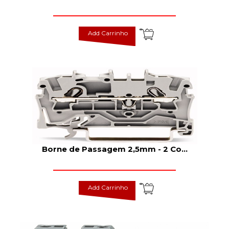
Add Carrinho
Borne de Passagem 2,5mm - 2 Co
...
Add Carrinho