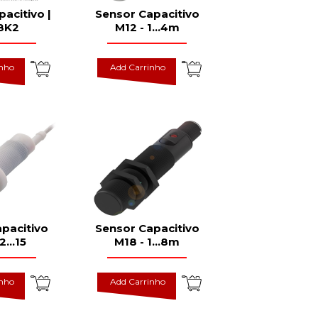
acitivo |
Sensor Capacitivo
8K2
M12 - 1...4m
inho
Add Carrinho
pacitivo
Sensor Capacitivo
2...15
M18 - 1...8m
inho
Add Carrinho