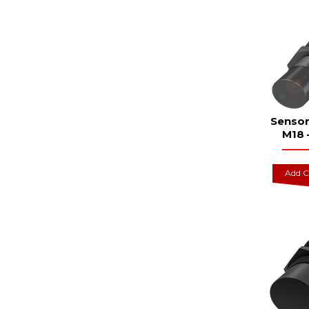
Sensor
M18 
Add C