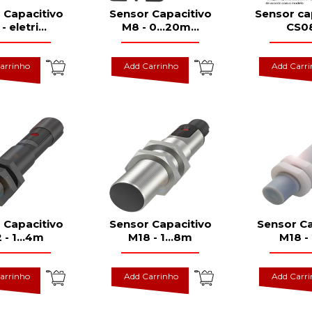
 Capacitivo
Sensor Capacitivo
Sensor cap
- eletri
...
M8 - 0...20m
...
CS0
arrinho
Add Carrinho
Add Carr
 Capacitivo
Sensor Capacitivo
Sensor Ca
 - 1...4m
M18 - 1...8m
M18 - 
arrinho
Add Carrinho
Add Carr