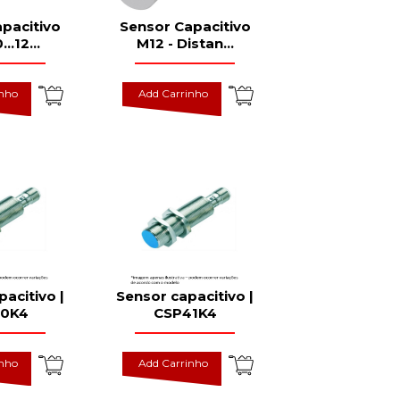
pacitivo
Sensor Capacitivo
...12
...
M12 - Distan
...
inho
Add Carrinho
acitivo |
Sensor capacitivo |
0K4
CSP41K4
inho
Add Carrinho