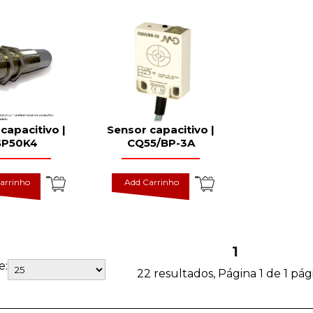
capacitivo |
Sensor capacitivo |
SP50K4
CQ55/BP-3A
arrinho
Add Carrinho
1
e:
22 resultados, Página 1 de 1 pág