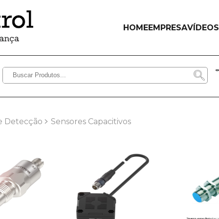
HOME
EMPRESA
VÍDEOS
e Detecção
Sensores Capacitivos