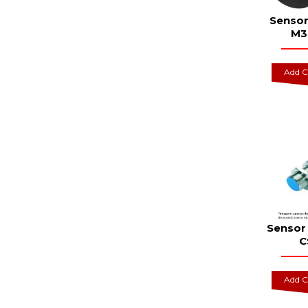
Sensor
M30
Add C
Sensor 
C
Add C