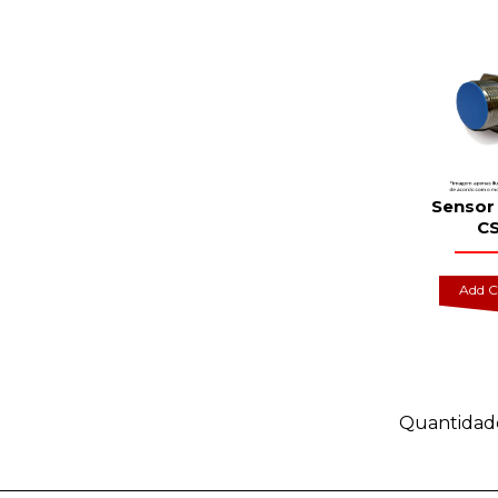
Sensor 
C
Add C
Quantidad