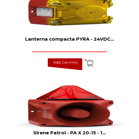
Lanterna compacta PYRA - 24VDC
...
Add Carrinho
Sirene Patrol - PA X 20-15 - 1
...