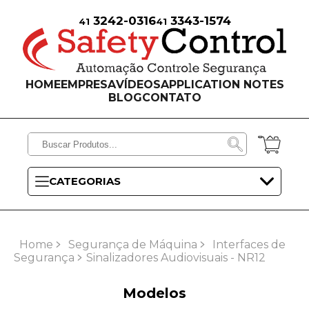
3242-0316
3343-1574
41
41
HOME
EMPRESA
VÍDEOS
APPLICATION NOTES
BLOG
CONTATO
CATEGORIAS
Home
Segurança de Máquina
Interfaces de
Segurança
Sinalizadores Audiovisuais - NR12
Modelos