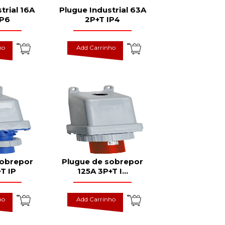
trial 16A
Plugue Industrial 63A
IP6
2P+T IP4
ho
Add Carrinho
sobrepor
Plugue de sobrepor
T IP
125A 3P+T I
...
ho
Add Carrinho