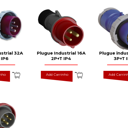
strial 32A
Plugue Industrial 16A
Plugue indus
 IP6
2P+T IP4
3P+T 
inho
Add Carrinho
Add Carrin