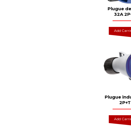
Plugue de
32A 2P
Add Carr
Plugue indu
2P+T
Add Carr