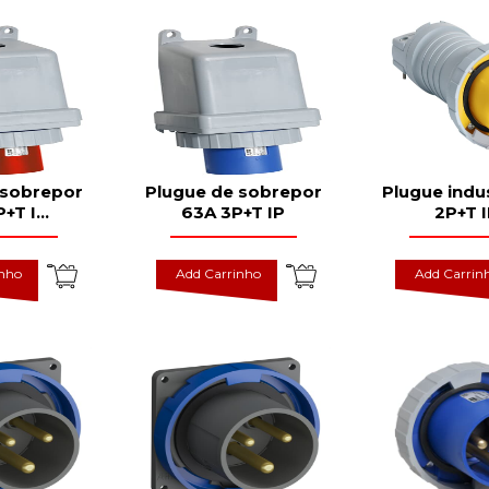
 sobrepor
Plugue de sobrepor
Plugue indus
P+T I
...
63A 3P+T IP
2P+T 
inho
Add Carrinho
Add Carrin