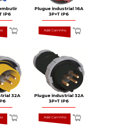
embutir
Plugue industrial 16A
T IP6
3P+T IP6
ho
Add Carrinho
trial 32A
Plugue industrial 32A
IP6
3P+T IP6
ho
Add Carrinho