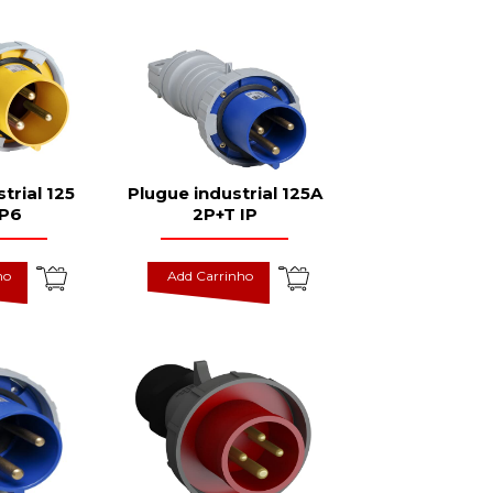
trial 125
Plugue industrial 125A
IP6
2P+T IP
ho
Add Carrinho