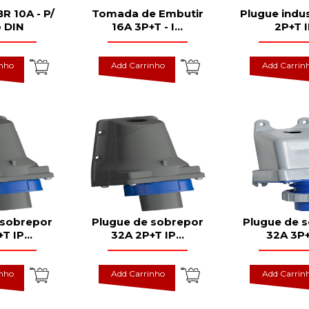
 10A - P/
Tomada de Embutir
Plugue indus
o DIN
16A 3P+T - I
...
2P+T 
inho
Add Carrinho
Add Carrin
 sobrepor
Plugue de sobrepor
Plugue de 
+T IP
...
32A 2P+T IP
...
32A 3P+
inho
Add Carrinho
Add Carrin