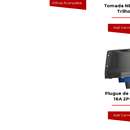
Filtros Avançados
Tomada NBR
Trilh
Add Carr
Plugue de
16A 2P
Add Carr