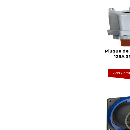
Plugue de
125A 3
Add Carr