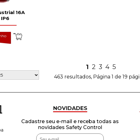
strial 16A
 IP6
inho
1
2
3
4
5
463 resultados, Página 1 de 19 pág
NOVIDADES
Cadastre seu e-mail e receba todas as
novidades Safety Control
ba