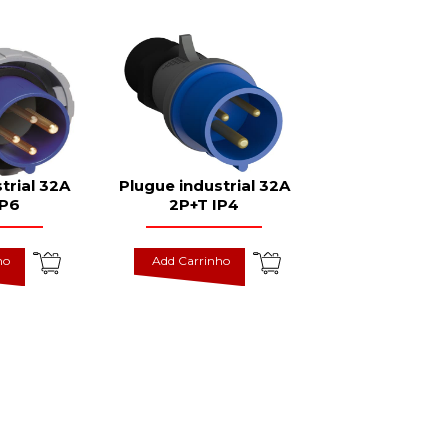
trial 32A
Plugue industrial 32A
IP6
2P+T IP4
ho
Add Carrinho