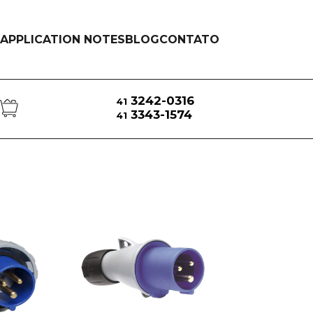
APPLICATION NOTES
BLOG
CONTATO
3242-0316
41
3343-1574
41