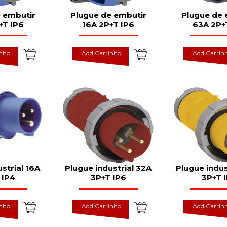
 embutir
Plugue de embutir
Plugue de 
+T IP6
16A 2P+T IP6
63A 2P+
inho
Add Carrinho
Add Carrin
strial 16A
Plugue industrial 32A
Plugue indus
 IP4
3P+T IP6
3P+T 
inho
Add Carrinho
Add Carrin