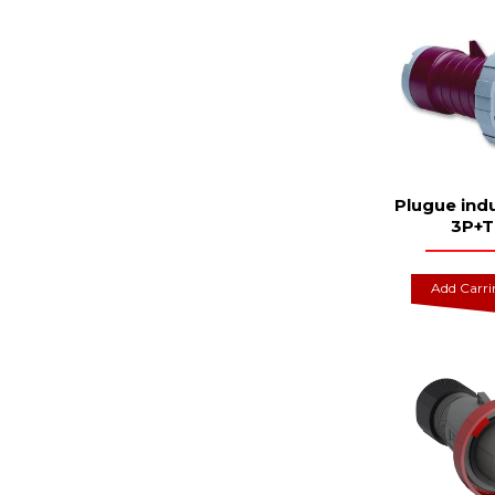
Plugue indu
3P+T
Add Carr