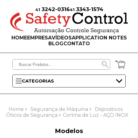
3242-0316
3343-1574
41
41
HOME
EMPRESA
VÍDEOS
APPLICATION NOTES
BLOG
CONTATO
CATEGORIAS
Home
Segurança de Máquina
Dispositivos
Óticos de Segurança
Cortina de Luz - AÇO INOX
Modelos