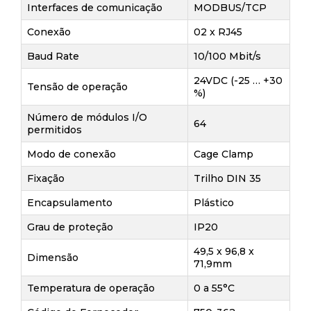
Interfaces de comunicação
MODBUS/TCP
Conexão
02 x RJ45
Baud Rate
10/100 Mbit/s
24VDC (-25 … +30
Tensão de operação
%)
Número de módulos I/O
64
permitidos
Modo de conexão
Cage Clamp
Fixação
Trilho DIN 35
Encapsulamento
Plástico
Grau de proteção
IP20
49,5 x 96,8 x
Dimensão
71,9mm
Temperatura de operação
0 a 55°C