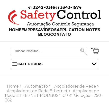
3242-0316
3343-1574
41
41
HOME
EMPRESA
VÍDEOS
APPLICATION NOTES
BLOG
CONTATO
CATEGORIAS
Home
Automação
Acopladores de Rede
Acopladores de Rede Ethernet
Acoplador de
Rede ETHERNET MODBUS/TCP 4º Geração - 750-
362