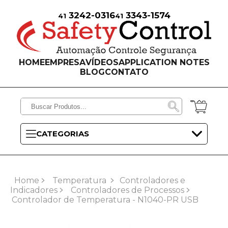
3242-0316
3343-1574
41
41
HOME
EMPRESA
VÍDEOS
APPLICATION NOTES
BLOG
CONTATO
CATEGORIAS
Home
Temperatura
Controladores e
Indicadores
Controladores de Processos
Controlador de Temperatura - N1040-PR USB