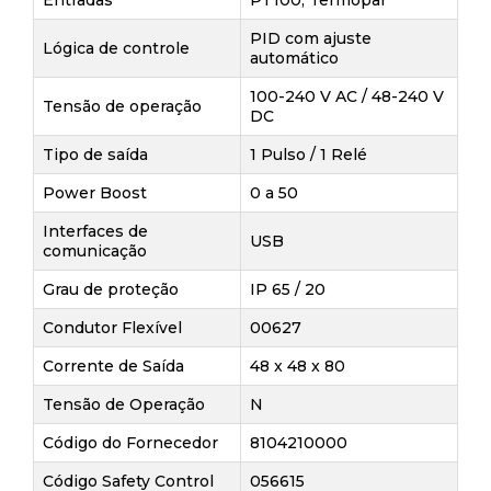
Entradas
PT100, Termopar
PID com ajuste
Lógica de controle
automático
100-240 V AC / 48-240 V
Tensão de operação
DC
Tipo de saída
1 Pulso / 1 Relé
Power Boost
0 a 50
Interfaces de
USB
comunicação
Grau de proteção
IP 65 / 20
Condutor Flexível
00627
Corrente de Saída
48 x 48 x 80
Tensão de Operação
N
Código do Fornecedor
8104210000
Código Safety Control
056615