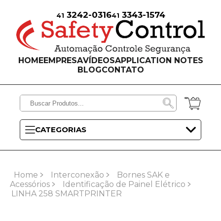
3242-0316
3343-1574
41
41
HOME
EMPRESA
VÍDEOS
APPLICATION NOTES
BLOG
CONTATO
CATEGORIAS
Home
Interconexão
Bornes SAK e
Acessórios
Identificação de Painel Elétrico
LINHA 258 SMARTPRINTER