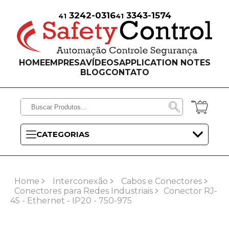
3242-0316
3343-1574
41
41
HOME
EMPRESA
VÍDEOS
APPLICATION NOTES
BLOG
CONTATO
CATEGORIAS
Home
Interconexão
Cabos e Conectores
Conectores para Redes Industriais
Conector RJ-
45 - Ethernet - IP20 - 750-975