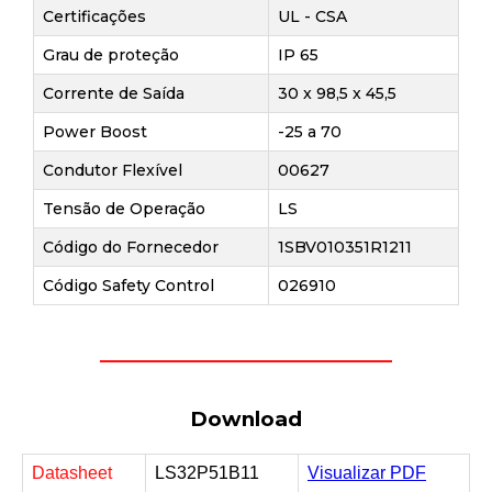
Certificações
UL - CSA
Grau de proteção
IP 65
Corrente de Saída
30 x 98,5 x 45,5
Power Boost
-25 a 70
Condutor Flexível
00627
Tensão de Operação
LS
Código do Fornecedor
1SBV010351R1211
Código Safety Control
026910
Download
Datasheet
LS32P51B11
Visualizar PDF