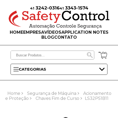
3242-0316
3343-1574
41
41
HOME
EMPRESA
VÍDEOS
APPLICATION NOTES
BLOG
CONTATO
CATEGORIAS
Home
Segurança de Máquina
Acionamento
e Proteção
Chaves Fim de Curso
LS32P51B11