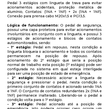
Pedal 3 estágios com lingueta de trava para evitar
acionamentos acidentais, proteção metálica de
alumínio, Contatos: (1NA + 1NF) + 2x (1NA + 1NF).
Conexão para prensa cabo M20x1,5 e PG13,5.
Lógica de funcionamento:
O pedal de segurança,
possui uma capa protetora para evitar acionamentos
involuntários em conjunto com a lingueta, e possui 3
estágios de acionamento e blocos de contatos
automonitorados, sendo:
- 1º estágio:
Pedal em repouso, nesta condição a
lingueta bloqueia o acionamento e todos os contatos
permanecem na posição de repouso. Após
acionamento do 2º estágio que seria a posição
normal de trabalho esta posição (1º estágio) pode ser
configurada no sistema em qual esteja interligada
para ser uma posição de estado de emergência.
- 2º estágio:
Necessário acionar a lingueta de
segurança e pressionar o pedal, nesta condição o
primeiro conjunto de contatos é acionado sendo 1NA
e 1NF. O Conjunto de contatos redundantes 2x (1NA e
1NF) permanece inalterado. Liberando-se o pedal a
condição volta para o 1º estágio.
- 3º estágio:
Pedal acionado até a posição de
emergência, isto poderia ocorrer caso ocorra um