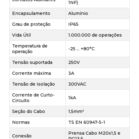
1NF)
Encapsulamento
Alumínio
Grau de proteção
IP65
Vida Útil
1.000.000 de operações
Temperatura de
-25 ... +80°C
operação
Tensão suportada
250V
Corrente máxima
3A
Tensão de Isolação
300VAC
Corrente de Curto-
1kA
Circuito
Seção do Cabo
1,5mm²
Normas
TS EN 60947-5-1
Prensa Cabo M20x1,5 e
Conexão
PG13,5