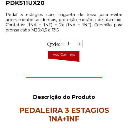
PDKS11UX20
Pedal 3 estágios com lingueta de trava para evitar
acionamentos acidentais, proteção metálica de alumínio,
Contatos: (1NA + 1NF) + 2x (1NA + 1NF). Conexão para
prensa cabo M20x1,5 e 13,5.
Qtde:
-
+
Add Carrinho
Descrição do Produto
PEDALEIRA 3 ESTAGIOS
1NA+1NF