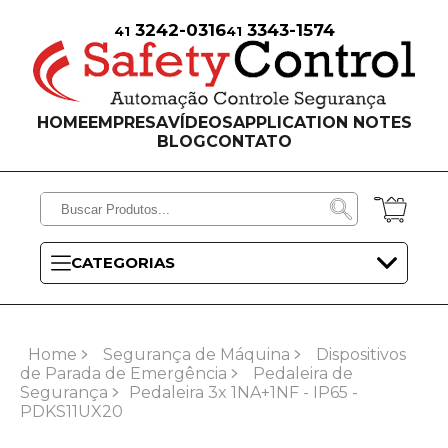
3242-0316
3343-1574
41
41
HOME
EMPRESA
VÍDEOS
APPLICATION NOTES
BLOG
CONTATO
CATEGORIAS
Home
Segurança de Máquina
Dispositivos
de Parada de Emergência
Pedaleira de
Segurança
Pedaleira 3x 1NA+1NF - IP65 -
PDKS11UX20