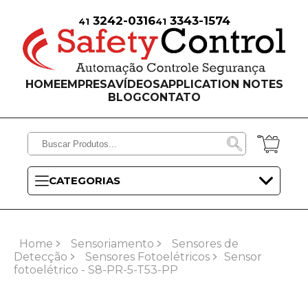
3242-0316
3343-1574
41
41
HOME
EMPRESA
VÍDEOS
APPLICATION NOTES
BLOG
CONTATO
CATEGORIAS
Home
Sensoriamento
Sensores de
Detecção
Sensores Fotoelétricos
Sensor
fotoelétrico - S8-PR-5-T53-PP